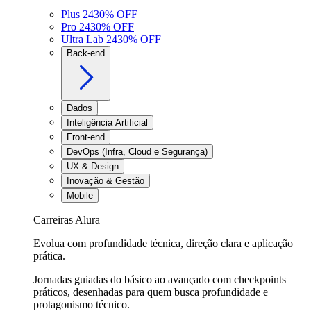
Plus 24
30
% OFF
Pro 24
30
% OFF
Ultra Lab 24
30
% OFF
Back-end
Dados
Inteligência Artificial
Front-end
DevOps (Infra, Cloud e Segurança)
UX & Design
Inovação & Gestão
Mobile
Carreiras Alura
Evolua com profundidade técnica, direção clara e aplicação
prática.
Jornadas guiadas do básico ao avançado com checkpoints
práticos, desenhadas para quem busca profundidade e
protagonismo técnico.