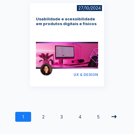
27/10/2024
Usabilidade e acessibilidade
em produtos digitais e físicos
UX & DESIGN
YouTube
Facebook
Twitter
Instagram
Google
AppStore
TikTok
Play
1
2
3
4
5
Store