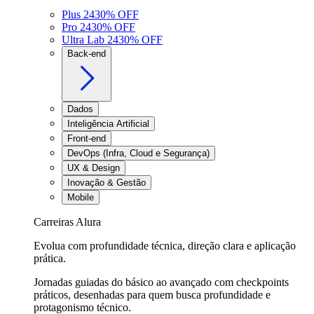
Plus 24
30
% OFF
Pro 24
30
% OFF
Ultra Lab 24
30
% OFF
Back-end
Dados
Inteligência Artificial
Front-end
DevOps (Infra, Cloud e Segurança)
UX & Design
Inovação & Gestão
Mobile
Carreiras Alura
Evolua com profundidade técnica, direção clara e aplicação
prática.
Jornadas guiadas do básico ao avançado com checkpoints
práticos, desenhadas para quem busca profundidade e
protagonismo técnico.