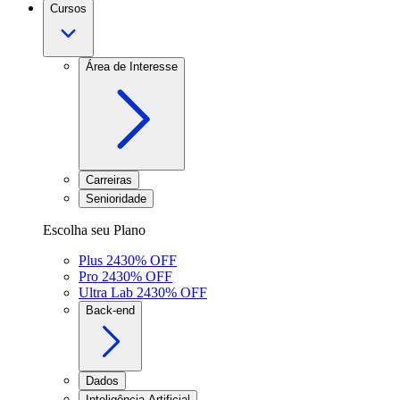
Cursos
Área de Interesse
Carreiras
Senioridade
Escolha seu Plano
Plus 24
30
% OFF
Pro 24
30
% OFF
Ultra Lab 24
30
% OFF
Back-end
Dados
Inteligência Artificial