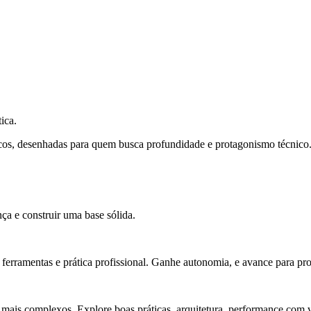
ica.
cos, desenhadas para quem busca profundidade e protagonismo técnico
ça e construir uma base sólida.
rramentas e prática profissional. Ganhe autonomia, e avance para pro
 mais complexos. Explore boas práticas, arquitetura, performance com v