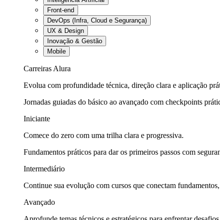
Front-end
DevOps (Infra, Cloud e Segurança)
UX & Design
Inovação & Gestão
Mobile
Carreiras Alura
Evolua com profundidade técnica, direção clara e aplicação prát
Jornadas guiadas do básico ao avançado com checkpoints práti
Iniciante
Comece do zero com uma trilha clara e progressiva.
Fundamentos práticos para dar os primeiros passos com seguran
Intermediário
Continue sua evolução com cursos que conectam fundamentos, fe
Avançado
Aprofunde temas técnicos e estratégicos para enfrentar desafios