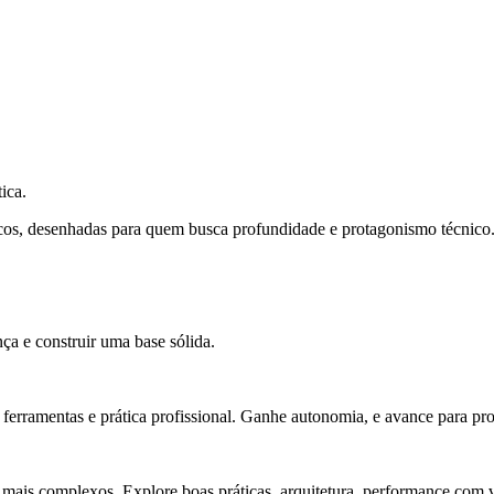
ica.
cos, desenhadas para quem busca profundidade e protagonismo técnico
ça e construir uma base sólida.
rramentas e prática profissional. Ganhe autonomia, e avance para pro
 mais complexos. Explore boas práticas, arquitetura, performance com v