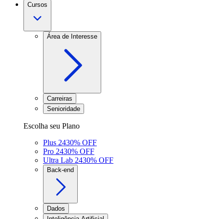
Cursos
Área de Interesse
Carreiras
Senioridade
Escolha seu Plano
Plus 24
30
% OFF
Pro 24
30
% OFF
Ultra Lab 24
30
% OFF
Back-end
Dados
Inteligência Artificial