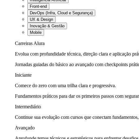
Front-end
DevOps (Infra, Cloud e Segurança)
UX & Design
Inovação & Gestão
Mobile
Carreiras Alura
Evolua com profundidade técnica, direção clara e aplicação prát
Jornadas guiadas do básico ao avançado com checkpoints práti
Iniciante
Comece do zero com uma trilha clara e progressiva.
Fundamentos práticos para dar os primeiros passos com seguran
Intermediário
Continue sua evolução com cursos que conectam fundamentos, fe
Avançado
Aprofunde temas técnicos e estratégicos para enfrentar desafios