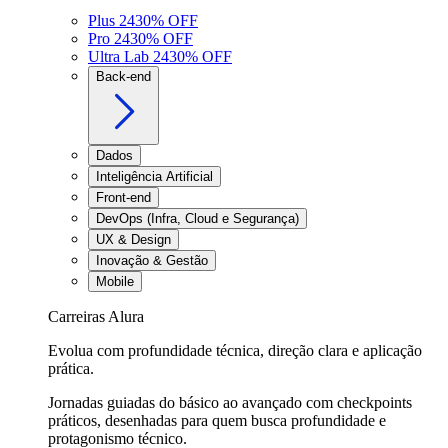
Plus 24
30
% OFF
Pro 24
30
% OFF
Ultra Lab 24
30
% OFF
Back-end
Dados
Inteligência Artificial
Front-end
DevOps (Infra, Cloud e Segurança)
UX & Design
Inovação & Gestão
Mobile
Carreiras Alura
Evolua com profundidade técnica, direção clara e aplicação
prática.
Jornadas guiadas do básico ao avançado com checkpoints
práticos, desenhadas para quem busca profundidade e
protagonismo técnico.