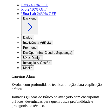
Plus 24
30
% OFF
Pro 24
30
% OFF
Ultra Lab 24
30
% OFF
Back-end
Dados
Inteligência Artificial
Front-end
DevOps (Infra, Cloud e Segurança)
UX & Design
Inovação & Gestão
Mobile
Carreiras Alura
Evolua com profundidade técnica, direção clara e aplicação
prática.
Jornadas guiadas do básico ao avançado com checkpoints
práticos, desenhadas para quem busca profundidade e
protagonismo técnico.