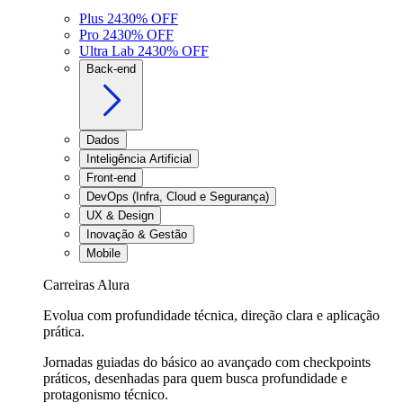
Plus 24
30
% OFF
Pro 24
30
% OFF
Ultra Lab 24
30
% OFF
Back-end
Dados
Inteligência Artificial
Front-end
DevOps (Infra, Cloud e Segurança)
UX & Design
Inovação & Gestão
Mobile
Carreiras Alura
Evolua com profundidade técnica, direção clara e aplicação
prática.
Jornadas guiadas do básico ao avançado com checkpoints
práticos, desenhadas para quem busca profundidade e
protagonismo técnico.