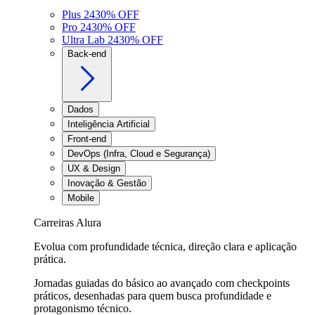
Plus 24
30
% OFF
Pro 24
30
% OFF
Ultra Lab 24
30
% OFF
Back-end
Dados
Inteligência Artificial
Front-end
DevOps (Infra, Cloud e Segurança)
UX & Design
Inovação & Gestão
Mobile
Carreiras Alura
Evolua com profundidade técnica, direção clara e aplicação
prática.
Jornadas guiadas do básico ao avançado com checkpoints
práticos, desenhadas para quem busca profundidade e
protagonismo técnico.