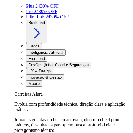
Plus 24
30
% OFF
Pro 24
30
% OFF
Ultra Lab 24
30
% OFF
Back-end
Dados
Inteligência Artificial
Front-end
DevOps (Infra, Cloud e Segurança)
UX & Design
Inovação & Gestão
Mobile
Carreiras Alura
Evolua com profundidade técnica, direção clara e aplicação
prática.
Jornadas guiadas do básico ao avançado com checkpoints
práticos, desenhadas para quem busca profundidade e
protagonismo técnico.