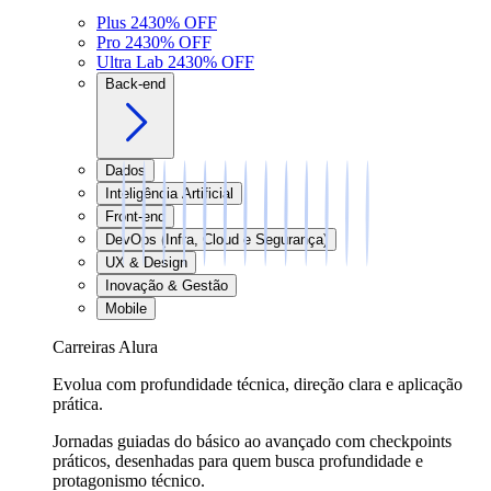
Plus 24
30
% OFF
Pro 24
30
% OFF
Ultra Lab 24
30
% OFF
Back-end
Dados
Inteligência Artificial
Front-end
DevOps (Infra, Cloud e Segurança)
UX & Design
Inovação & Gestão
Mobile
Carreiras Alura
Evolua com profundidade técnica, direção clara e aplicação
prática.
Jornadas guiadas do básico ao avançado com checkpoints
práticos, desenhadas para quem busca profundidade e
protagonismo técnico.