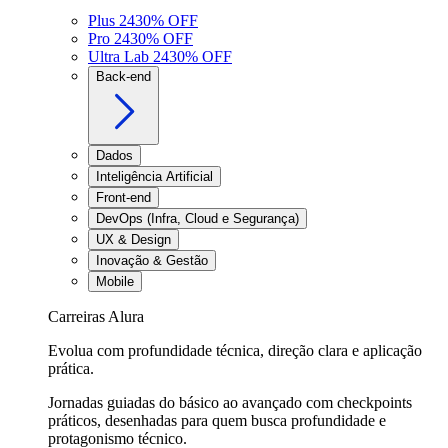
Plus 24
30
% OFF
Pro 24
30
% OFF
Ultra Lab 24
30
% OFF
Back-end
Dados
Inteligência Artificial
Front-end
DevOps (Infra, Cloud e Segurança)
UX & Design
Inovação & Gestão
Mobile
Carreiras Alura
Evolua com profundidade técnica, direção clara e aplicação
prática.
Jornadas guiadas do básico ao avançado com checkpoints
práticos, desenhadas para quem busca profundidade e
protagonismo técnico.