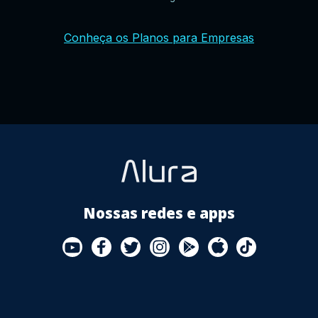
YouTube
Facebook
Twitter
Instagram
Google
AppStore
TikTok
Conheça os Planos para Empresas
Play
Store
Nossas redes e apps