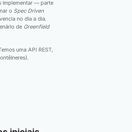
s implementar — parte
onar o
Spec Driven
vencia no dia a dia.
cenário de
Greenfield
. Temos uma API REST,
ontêineres).
 iniciais