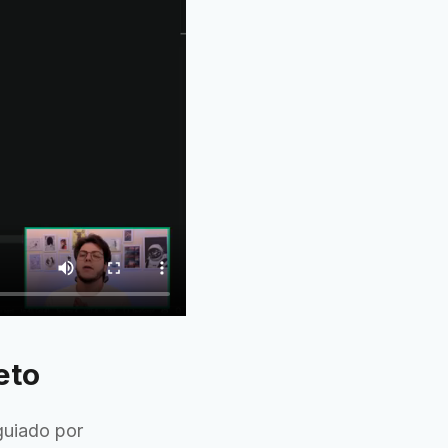
eto
uiado por