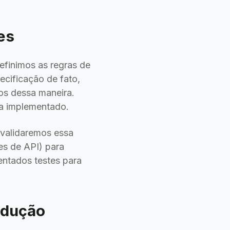
es
finimos as regras de
cificação de fato,
os dessa maneira.
ma implementado.
validaremos essa
es de API) para
ntados testes para
odução