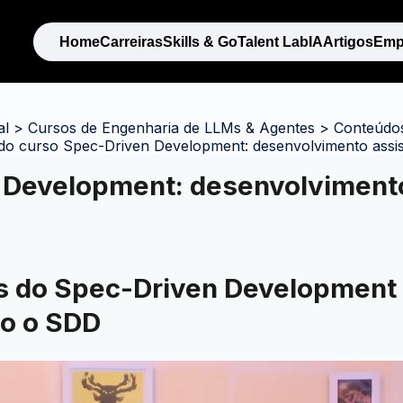
Home
Carreiras
Skills & Go
Talent Lab
IA
Artigos
Emp
al
>
Cursos de Engenharia de LLMs & Agentes
>
Conteúdos
 do curso Spec-Driven Development: desenvolvimento assis
 Development: desenvolvimento
 do Spec-Driven Development 
o o SDD