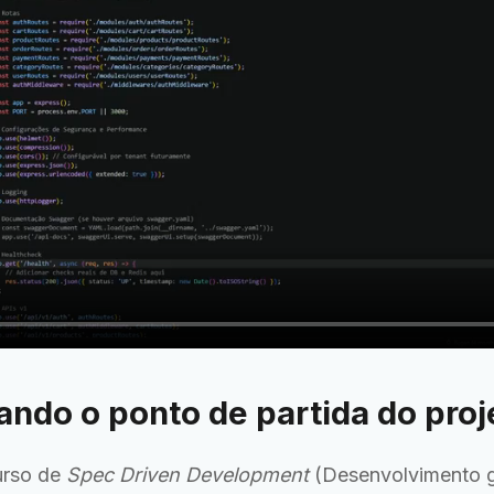
ando o ponto de partida do proj
urso de
Spec Driven Development
(Desenvolvimento g