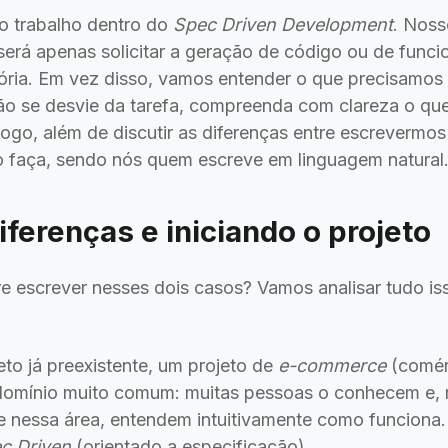
o trabalho dentro do
Spec Driven Development
. Noss
erá apenas solicitar a geração de código ou de funci
ória. Em vez disso, vamos entender o que precisamos
ão se desvie da tarefa, compreenda com clareza o que 
ogo, além de discutir as diferenças entre escrevermos
o faça, sendo nós quem escreve em linguagem natural
iferenças e iniciando o projeto
tre escrever nesses dois casos? Vamos analisar tudo i
to já preexistente, um projeto de
e-commerce
(comérc
 domínio muito comum: muitas pessoas o conhecem e,
e nessa área, entendem intuitivamente como funcion
c Driven
(orientado a especificação).