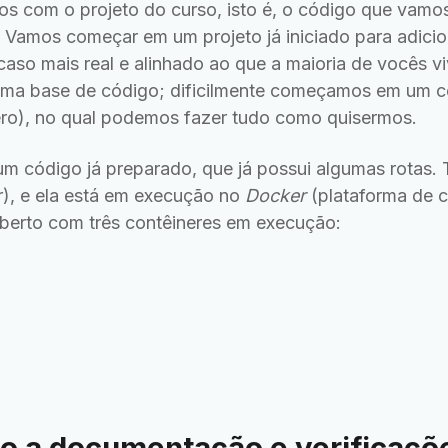
os com o projeto do curso, isto é, o código que vamo
o. Vamos começar em um projeto já iniciado para adici
caso mais real e alinhado ao que a maioria de vocês vi
 uma base de código; dificilmente começamos em um 
zero), no qual podemos fazer tudo como quisermos.
m código já preparado, que já possui algumas rotas
r), e ela está em execução no
Docker
(plataforma de c
berto com três contêineres em execução:
 a documentação e verificações