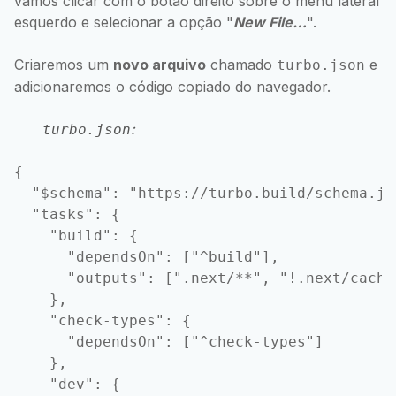
vamos clicar com o botão direito sobre o menu lateral
esquerdo e selecionar a opção "
New File…
".
Criaremos um
novo arquivo
chamado
e
turbo.json
adicionaremos o código copiado do navegador.
:
turbo.json
{

  "$schema": "https://turbo.build/schema.jso
  "tasks": {

    "build": {

      "dependsOn": ["^build"],

      "outputs": [".next/**", "!.next/cache/
    },

    "check-types": {

      "dependsOn": ["^check-types"]

    },

    "dev": {
