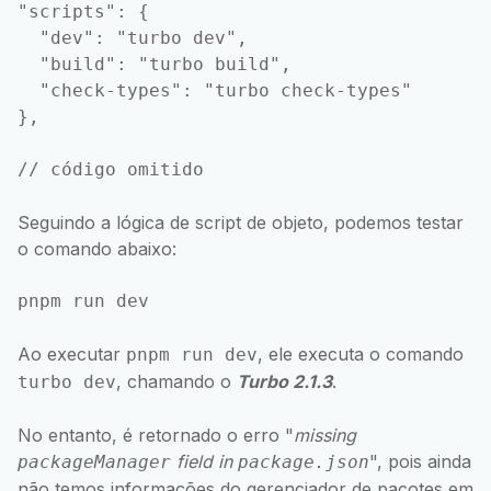
"scripts": {

  "dev": "turbo dev",

  "build": "turbo build",

  "check-types": "turbo check-types"

},

Seguindo a lógica de script de objeto, podemos testar
o comando abaixo:
Ao executar
, ele executa o comando
pnpm run dev
, chamando o
Turbo 2.1.3
.
turbo dev
No entanto, é retornado o erro "
missing
field in
", pois ainda
packageManager
package.json
não temos informações do gerenciador de pacotes em