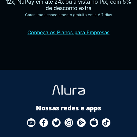
12x, NuPay em até 24x ou à vista no Pix, com 5%
de desconto extra
Garantimos cancelamento gratuito em até 7 dias
YouTube
Facebook
Twitter
Instagram
Google
AppStore
TikTok
Conheça os Planos para Empresas
Play
Store
Nossas redes e apps