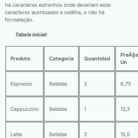
há caracteres estranhos onde deveriam estar
caracteres acentuados e cedilha, e não há
formatação.
Tabela inicial:
PreÃ§
Produto
Categoria
Quantidad
Un
Espresso
Bebidas
3
8,75
Cappuccino
Bebidas
1
12,3
Latte
Bebidas
2
15,5