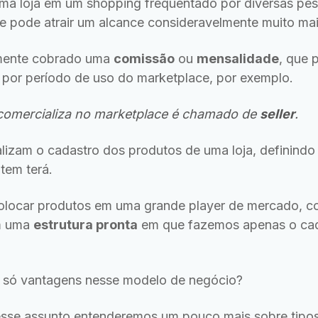
 uma loja em um shopping frequentado por diversas pe
 e pode atrair um alcance consideravelmente muito mai
almente cobrado uma
comissão
ou
mensalidade
, que 
por período de uso do marketplace, por exemplo.
comercializa no marketplace é chamado de
seller
.
lizam o cadastro dos produtos de uma loja, definindo a
tem terá.
locar produtos em uma grande player de mercado, c
om uma
estrutura pronta
em que fazemos apenas o cad
m só vantagens nesse modelo de negócio?
esse assunto entenderemos um pouco mais sobre tipo