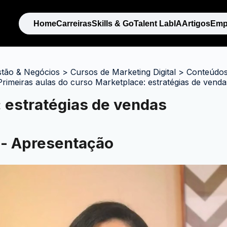
Home
Carreiras
Skills & Go
Talent Lab
IA
Artigos
Emp
stão & Negócios
>
Cursos de Marketing Digital
>
Conteúdos 
Primeiras aulas do curso Marketplace: estratégias de venda
 estratégias de vendas
 - Apresentação