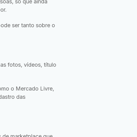
ssoas, só que ainda
or.
pode ser tanto sobre o
s fotos, vídeos, título
omo o Mercado Livre,
astro das
s de marketplace que