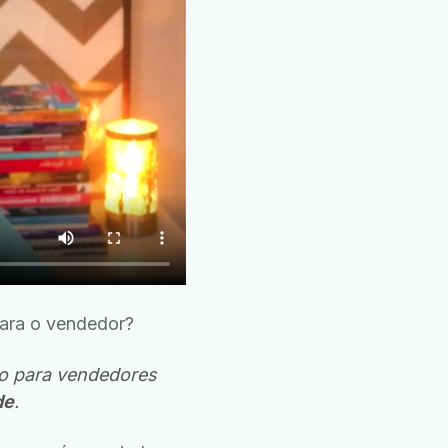
ara o vendedor?
o para vendedores
de
.