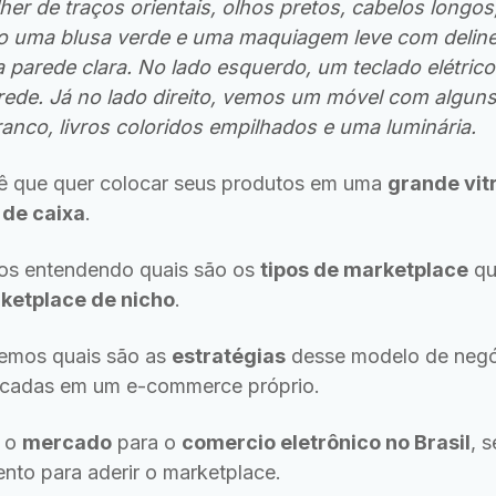
her de traços orientais, olhos pretos, cabelos longos
do uma blusa verde e uma maquiagem leve com deline
 parede clara. No lado esquerdo, um teclado elétrico
ede. Já no lado direito, vemos um móvel com algun
anco, livros coloridos empilhados e uma luminária.
cê que quer colocar seus produtos em uma
grande vit
 de caixa
.
os entendendo quais são os
tipos de marketplace
qu
ketplace de nicho
.
emos quais são as
estratégias
desse modelo de negó
licadas em um e-commerce próprio.
s o
mercado
para o
comercio eletrônico no Brasil
, 
to para aderir o marketplace.