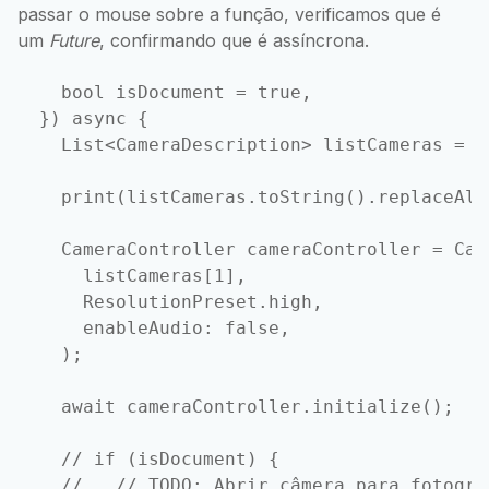
passar o mouse sobre a função, verificamos que é
um
Future
, confirmando que é assíncrona.
    bool isDocument = true,

  }) async {

    List<CameraDescription> listCameras = a
    print(listCameras.toString().replaceAll
    CameraController cameraController = Cam
      listCameras[1],

      ResolutionPreset.high,

      enableAudio: false,

    );

    await cameraController.initialize();

    // if (isDocument) {

    //   // TODO: Abrir câmera para fotogra