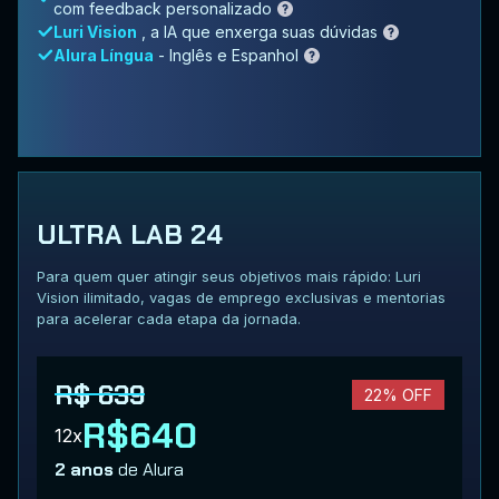
com feedback personalizado
Luri Vision
, a IA que enxerga suas dúvidas
Alura Língua
- Inglês e Espanhol
ULTRA LAB 24
Para quem quer atingir seus objetivos mais rápido: Luri
Vision ilimitado, vagas de emprego exclusivas e mentorias
para acelerar cada etapa da jornada.
R$ 639
22% OFF
R$640
12x
2 anos
de Alura