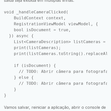
saída seja exibida em múltiplas linhas.
void _handleCameraClicked(

    BuildContext context,

    RegistrationViewModel viewModel, {

    bool isDocument = true,

  }) async {

    List<CameraDescription> listCameras = a
    print(listCameras);

    print(listCameras.toString().replaceAll
    if (isDocument) {

      // TODO: Abrir câmera para fotografar 
    } else {

      // TODO: Abrir câmera para fotografar 
    }

Vamos salvar, reiniciar a aplicação, abrir o console de