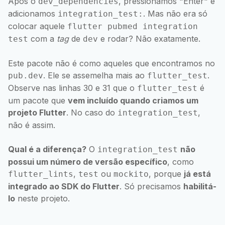
Após o
, pressionamos "Enter" e
dev_dependencies
adicionamos
. Mas não era só
integration_test:
colocar aquele
flutter pubmed integration
com a
tag
de
e rodar? Não exatamente.
test
dev
Este pacote não é como aqueles que encontramos no
. Ele se assemelha mais ao
.
pub.dev
flutter_test
Observe nas linhas 30 e 31 que o
é
flutter_test
um pacote que
vem incluído quando criamos um
projeto Flutter
. No caso do
,
integration_test
não é assim.
Qual é a diferença?
O
não
integration_test
possui um número de versão específico
, como
,
ou
, porque
já está
flutter_lints
test
mockito
integrado ao SDK do Flutter
. Só precisamos
habilitá-
lo
neste projeto.