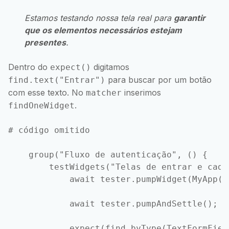
Estamos testando nossa tela real para
garantir
que os elementos necessários estejam
presentes
.
Dentro do
digitamos
expect()
para buscar por um botão
find.text("Entrar")
com esse texto. No
inserimos
matcher
.
findOneWidget
# código omitido

    group("Fluxo de autenticação", () {

        testWidgets("Telas de entrar e cada
            await tester.pumpWidget(MyApp())
            await tester.pumpAndSettle();

            expect(find.byType(TextFormFiel