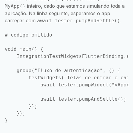
inteiro, dado que estamos simulando toda a
MyApp()
aplicação. Na linha seguinte, esperamos o app
carregar com
.
await tester.pumpAndSettle()
# código omitido

void main() {

    IntegrationTestWidgetsFlutterBinding.en
    group("Fluxo de autenticação", () {

        testWidgets("Telas de entrar e cada
            await tester.pumpWidget(MyApp())
            await tester.pumpAndSettle();

        });

    });
