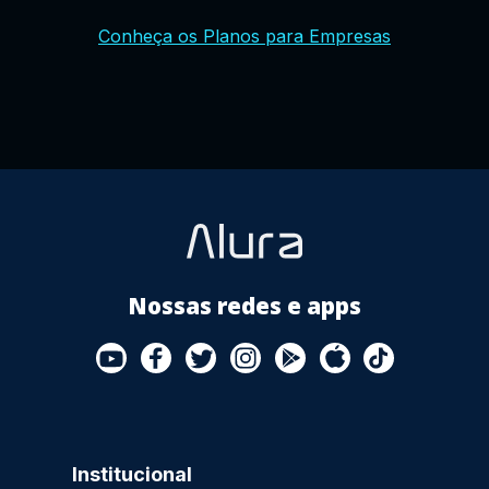
YouTube
Facebook
Twitter
Instagram
Google
AppStore
TikTok
Conheça os Planos para Empresas
Play
Store
Nossas redes e apps
Institucional