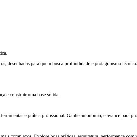
ica.
cos, desenhadas para quem busca profundidade e protagonismo técnico
ça e construir uma base sólida.
rramentas e prática profissional. Ganhe autonomia, e avance para pro
 mais complexos. Explore boas práticas, arquitetura, performance com v