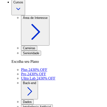
Cursos
Área de Interesse
Carreiras
Senioridade
Escolha seu Plano
Plus 24
30
% OFF
Pro 24
30
% OFF
Ultra Lab 24
30
% OFF
Back-end
Dados
Inteligência Artificial