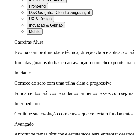
Front-end
DevOps (Infra, Cloud e Segurança)
UX & Design
Inovação & Gestão
Mobile
Carreiras Alura
Evolua com profundidade técnica, direção clara e aplicação prát
Jornadas guiadas do básico ao avançado com checkpoints práti
Iniciante
Comece do zero com uma trilha clara e progressiva.
Fundamentos práticos para dar os primeiros passos com seguran
Intermediário
Continue sua evolução com cursos que conectam fundamentos, fe
Avançado
Aprofunde temas técnicos e estratégicos para enfrentar desafios