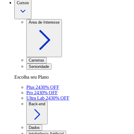
Cursos
Área de Interesse
Carreiras
Senioridade
Escolha seu Plano
Plus 24
30
% OFF
Pro 24
30
% OFF
Ultra Lab 24
30
% OFF
Back-end
Dados
Inteligência Artificial