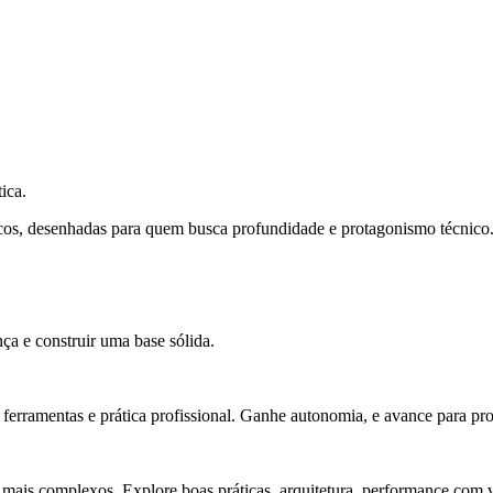
ica.
cos, desenhadas para quem busca profundidade e protagonismo técnico
ça e construir uma base sólida.
rramentas e prática profissional. Ganhe autonomia, e avance para pro
 mais complexos. Explore boas práticas, arquitetura, performance com v