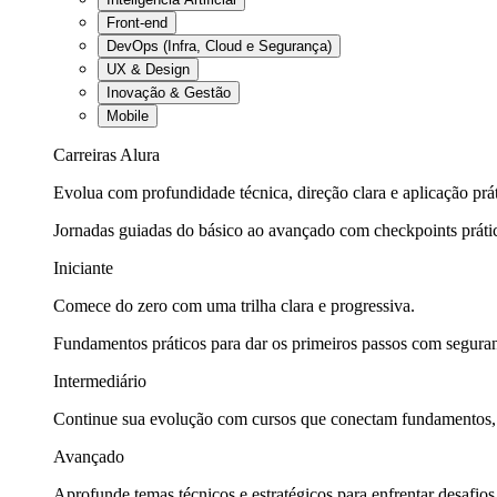
Front-end
DevOps (Infra, Cloud e Segurança)
UX & Design
Inovação & Gestão
Mobile
Carreiras Alura
Evolua com profundidade técnica, direção clara e aplicação prát
Jornadas guiadas do básico ao avançado com checkpoints práti
Iniciante
Comece do zero com uma trilha clara e progressiva.
Fundamentos práticos para dar os primeiros passos com seguran
Intermediário
Continue sua evolução com cursos que conectam fundamentos, fe
Avançado
Aprofunde temas técnicos e estratégicos para enfrentar desafios