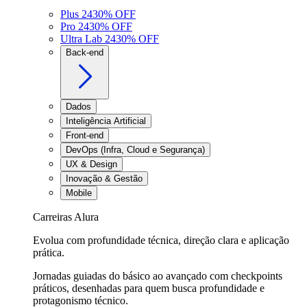
Plus 24
30
% OFF
Pro 24
30
% OFF
Ultra Lab 24
30
% OFF
Back-end
Dados
Inteligência Artificial
Front-end
DevOps (Infra, Cloud e Segurança)
UX & Design
Inovação & Gestão
Mobile
Carreiras Alura
Evolua com profundidade técnica, direção clara e aplicação
prática.
Jornadas guiadas do básico ao avançado com checkpoints
práticos, desenhadas para quem busca profundidade e
protagonismo técnico.