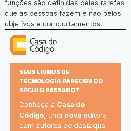
funções são definidas pelas tarefas
que as pessoas fazem e não pelos
objetivos e comportamentos.
SEUS LIVROS DE
TECNOLOGIA PARECEM DO
SÉCULO PASSADO?
Conheça a
Casa do
Código
, uma
nova
editora,
com autores de destaque