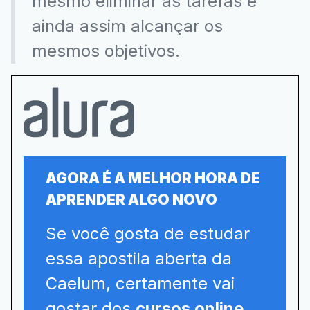
mesmo eliminar as tarefas e
ainda assim alcançar os
mesmos objetivos.
AGORA É A MELHOR HORA DE
APRENDER ALGO NOVO
Se você gosta de estudar
essa apostila aberta da
Caelum, certamente vai
gostar dos
cursos online