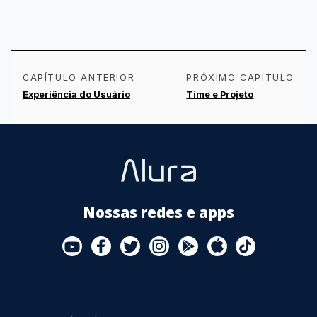
YouTube
Facebook
Twitter
Instagram
Google
AppStore
TikTok
Play
Store
CAPÍTULO ANTERIOR
PRÓXIMO CAPITULO
Experiência do Usuário
Time e Projeto
Nossas redes e apps