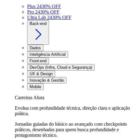
Plus 24
30
% OFF
Pro 24
30
% OFF
Ultra Lab 24
30
% OFF
Back-end
Dados
Inteligência Artificial
Front-end
DevOps (Infra, Cloud e Segurança)
UX & Design
Inovação & Gestão
Mobile
Carreiras Alura
Evolua com profundidade técnica, direção clara e aplicação
prática.
Jornadas guiadas do básico ao avançado com checkpoints
práticos, desenhadas para quem busca profundidade e
protagonismo técnico.