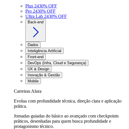
Plus 24
30
% OFF
Pro 24
30
% OFF
Ultra Lab 24
30
% OFF
Back-end
Dados
Inteligência Artificial
Front-end
DevOps (Infra, Cloud e Segurança)
UX & Design
Inovação & Gestão
Mobile
Carreiras Alura
Evolua com profundidade técnica, direção clara e aplicação
prática.
Jornadas guiadas do básico ao avançado com checkpoints
práticos, desenhadas para quem busca profundidade e
protagonismo técnico.