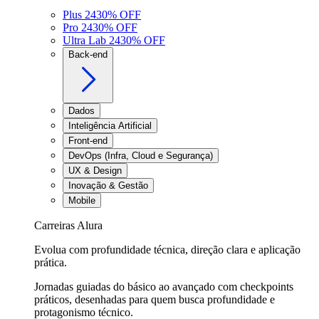
Plus 24
30
% OFF
Pro 24
30
% OFF
Ultra Lab 24
30
% OFF
Back-end
Dados
Inteligência Artificial
Front-end
DevOps (Infra, Cloud e Segurança)
UX & Design
Inovação & Gestão
Mobile
Carreiras Alura
Evolua com profundidade técnica, direção clara e aplicação
prática.
Jornadas guiadas do básico ao avançado com checkpoints
práticos, desenhadas para quem busca profundidade e
protagonismo técnico.