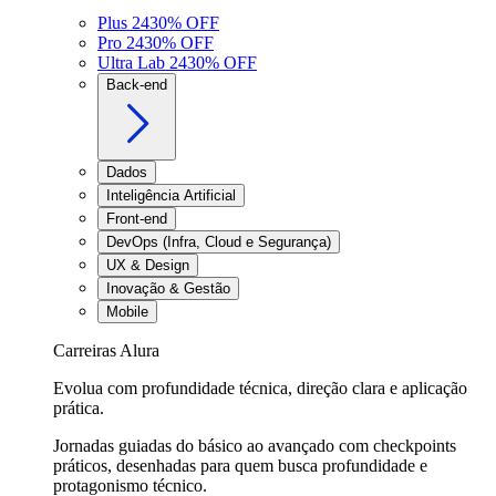
Plus 24
30
% OFF
Pro 24
30
% OFF
Ultra Lab 24
30
% OFF
Back-end
Dados
Inteligência Artificial
Front-end
DevOps (Infra, Cloud e Segurança)
UX & Design
Inovação & Gestão
Mobile
Carreiras Alura
Evolua com profundidade técnica, direção clara e aplicação
prática.
Jornadas guiadas do básico ao avançado com checkpoints
práticos, desenhadas para quem busca profundidade e
protagonismo técnico.