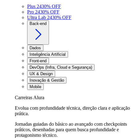
Plus 24
30
% OFF
Pro 24
30
% OFF
Ultra Lab 24
30
% OFF
Back-end
Dados
Inteligência Artificial
Front-end
DevOps (Infra, Cloud e Segurança)
UX & Design
Inovação & Gestão
Mobile
Carreiras Alura
Evolua com profundidade técnica, direção clara e aplicação
prática.
Jornadas guiadas do básico ao avançado com checkpoints
práticos, desenhadas para quem busca profundidade e
protagonismo técnico.