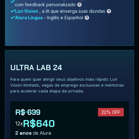
com feedback personalizado
Luri Vision
, a IA que enxerga suas dúvidas
Alura Língua
- Inglês e Espanhol
ULTRA LAB 24
Para quem quer atingir seus objetivos mais rápido: Luri
Vision ilimitado, vagas de emprego exclusivas e mentorias
para acelerar cada etapa da jornada.
R$ 639
22% OFF
R$640
12x
2 anos
de Alura