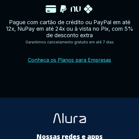
Pague com cartão de crédito ou PayPal em até
12x, NuPay em até 24x ou à vista no Pix, com 5%
de desconto extra
Garantimos cancelamento gratuito em até 7 dias
YouTube
Facebook
Twitter
Instagram
Google
AppStore
TikTok
Conheça os Planos para Empresas
Play
Store
Nossas redes e apps