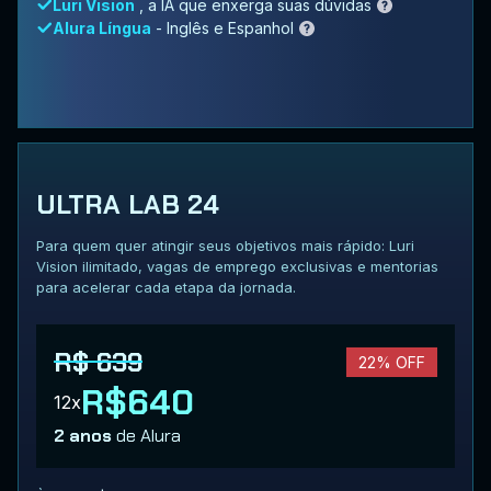
Luri Vision
, a IA que enxerga suas dúvidas
Alura Língua
- Inglês e Espanhol
ULTRA LAB 24
Para quem quer atingir seus objetivos mais rápido: Luri
Vision ilimitado, vagas de emprego exclusivas e mentorias
para acelerar cada etapa da jornada.
R$ 639
22% OFF
R$640
12x
2 anos
de Alura