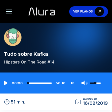
VER PLANOS
Tudo sobre Kafka
Hipsters On The Road #14
00:00
50:10
1x
LANÇADO EM
51 min.
16/08/2019