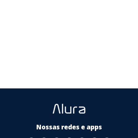
YouTube
Facebook
Twitter
Instagram
Google
AppStore
TikTok
Play
Store
Nossas redes e apps