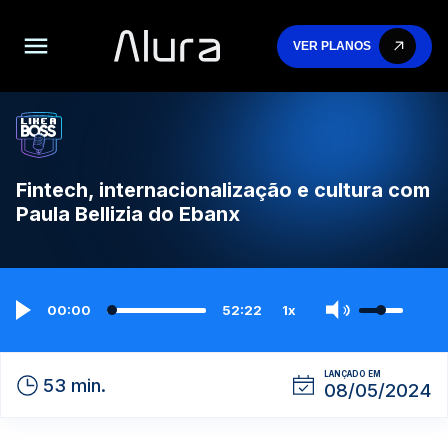
VER PLANOS
Fintech, internacionalização e cultura com
Paula Bellizia do Ebanx
00:00
52:22
1x
LANÇADO EM
53 min.
08/05/2024