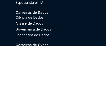
Especialista em IA
Carreiras de Dados
Ciência de Dados
Análise de Dados
Governança de Dados
Engenharia de Dados
Carreiras de Cyber
Cloud Security
AppSec: Desenvolvimento Seguro de
Aplicações
Carreiras de DevOps & Cloud
Platform Engineering
SRE (Site Reliability Engineering)
Carreiras de UX & UI
UI Design
UX Design