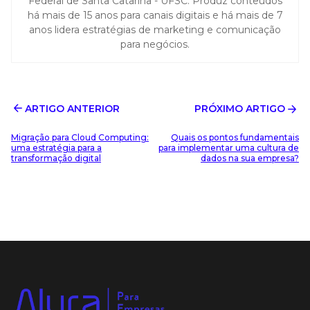
Federal de Santa Catarina - UFSC. Produz conteúdos
há mais de 15 anos para canais digitais e há mais de 7
anos lidera estratégias de marketing e comunicação
para negócios.
ARTIGO ANTERIOR
PRÓXIMO ARTIGO
Migração para Cloud Computing:
Quais os pontos fundamentais
uma estratégia para a
para implementar uma cultura de
transformação digital
dados na sua empresa?