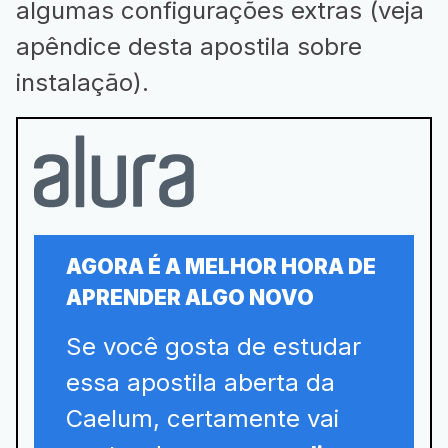
algumas configurações extras (veja
apêndice desta apostila sobre
instalação).
AGORA É A MELHOR HORA DE
APRENDER ALGO NOVO
Se você gosta de estudar
essa apostila aberta da
Caelum, certamente vai