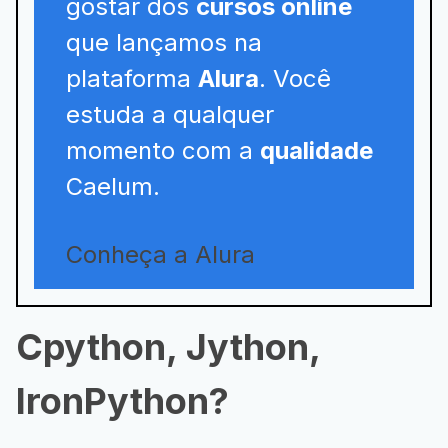
gostar dos
cursos online
que lançamos na
plataforma
Alura
. Você
estuda a qualquer
momento com a
qualidade
Caelum.
Conheça a Alura
Cpython, Jython,
IronPython?