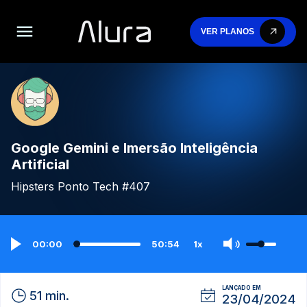
VER PLANOS
Google Gemini e Imersão Inteligência
Artificial
Hipsters Ponto Tech #407
00:00
50:54
1x
LANÇADO EM
51 min.
23/04/2024