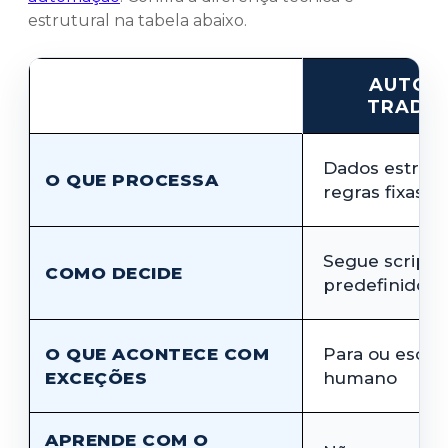
estrutural na tabela abaixo.
AUTOM
TRADIC
Dados estrutu
O QUE PROCESSA
regras fixas
Segue scripts
COMO DECIDE
predefinidos
O QUE ACONTECE COM
Para ou escal
EXCEÇÕES
humano
APRENDE COM O