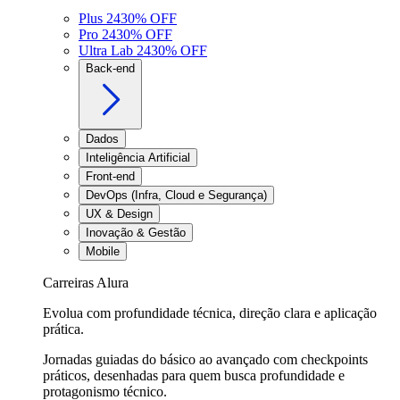
Plus 24
30
% OFF
Pro 24
30
% OFF
Ultra Lab 24
30
% OFF
Back-end
Dados
Inteligência Artificial
Front-end
DevOps (Infra, Cloud e Segurança)
UX & Design
Inovação & Gestão
Mobile
Carreiras Alura
Evolua com profundidade técnica, direção clara e aplicação
prática.
Jornadas guiadas do básico ao avançado com checkpoints
práticos, desenhadas para quem busca profundidade e
protagonismo técnico.