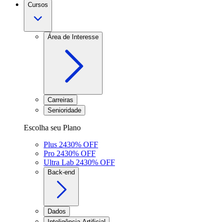
Cursos
Área de Interesse
Carreiras
Senioridade
Escolha seu Plano
Plus 24
30
% OFF
Pro 24
30
% OFF
Ultra Lab 24
30
% OFF
Back-end
Dados
Inteligência Artificial