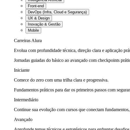
Front-end
DevOps (Infra, Cloud e Segurança)
UX & Design
Inovação & Gestão
Mobile
Carreiras Alura
Evolua com profundidade técnica, direção clara e aplicação prát
Jornadas guiadas do básico ao avançado com checkpoints práti
Iniciante
Comece do zero com uma trilha clara e progressiva.
Fundamentos práticos para dar os primeiros passos com seguran
Intermediário
Continue sua evolução com cursos que conectam fundamentos, fe
Avançado
Aprofunde temas técnicos e estratégicos para enfrentar desafios