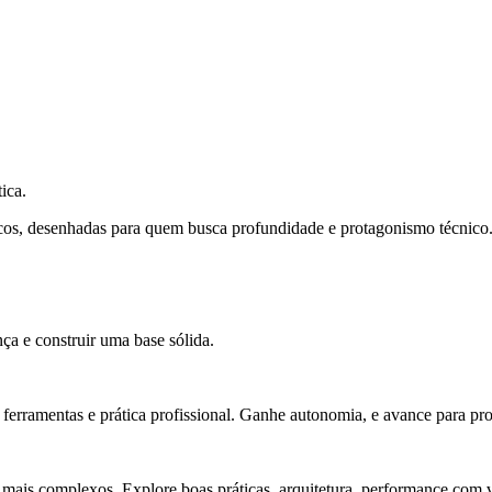
ica.
cos, desenhadas para quem busca profundidade e protagonismo técnico
ça e construir uma base sólida.
rramentas e prática profissional. Ganhe autonomia, e avance para pro
 mais complexos. Explore boas práticas, arquitetura, performance com v