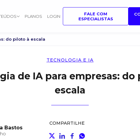
FALE COM
C
TEÚDOS
PLANOS
LOGIN
ESPECIALISTAS
s: do piloto à escala
TECNOLOGIA E IA
gia de IA para empresas: do 
escala
COMPARTILHE
a Bastos
lho