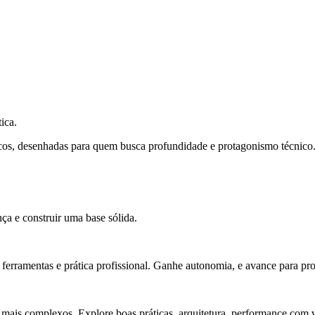
ica.
cos, desenhadas para quem busca profundidade e protagonismo técnico
ça e construir uma base sólida.
rramentas e prática profissional. Ganhe autonomia, e avance para pro
 mais complexos. Explore boas práticas, arquitetura, performance com v