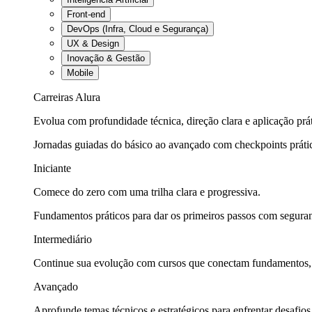
Front-end
DevOps (Infra, Cloud e Segurança)
UX & Design
Inovação & Gestão
Mobile
Carreiras Alura
Evolua com profundidade técnica, direção clara e aplicação prát
Jornadas guiadas do básico ao avançado com checkpoints práti
Iniciante
Comece do zero com uma trilha clara e progressiva.
Fundamentos práticos para dar os primeiros passos com seguran
Intermediário
Continue sua evolução com cursos que conectam fundamentos, fe
Avançado
Aprofunde temas técnicos e estratégicos para enfrentar desafios