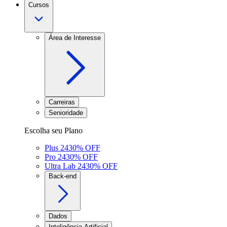
Cursos
Área de Interesse
Carreiras
Senioridade
Escolha seu Plano
Plus 24
30
% OFF
Pro 24
30
% OFF
Ultra Lab 24
30
% OFF
Back-end
Dados
Inteligência Artificial