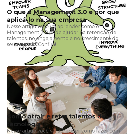
O que é Management 3.0 e por que
aplicá-lo na sua empresa
Nesse artigo você vai aprender como o
Management 3.0 pode ajudar na retenção de
talentos, no engajamento e no crescimento do
seu negócio. Confira!
Como atrair e reter talentos de
tecnologia
Nesse artigo você vai aprender como fazer com