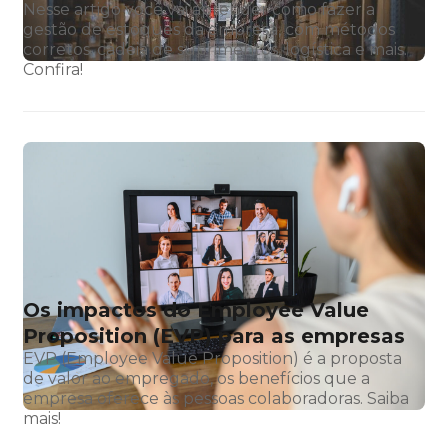
Nesse artigo você vai aprender como fazer a
gestão de estoques da empresa, com métodos
corretos, cadeia de suprimentos, logística e mais.
Confira!
Os impactos do Employee Value
Proposition (EVP) para as empresas
EVP (Employee Value Proposition) é a proposta
de valor ao empregado, os benefícios que a
empresa oferece às pessoas colaboradoras. Saiba
mais!