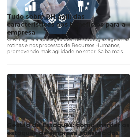
Tudo sobre RH ágil: das
características aos benefícios para a
empresa
O RH ágil é a aplicação das metodologias ágeis nas
rotinas e nos processos de Recursos Humanos,
promovendo mais agilidade no setor. Saiba mais!
Gestão de Estoques: como manter os
estoques da empresa abastecidos