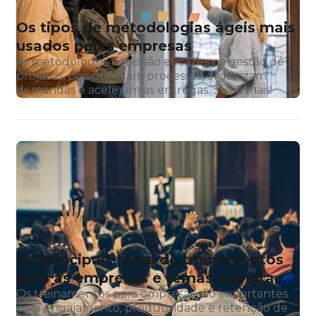
Os tipos de metodologias ágeis mais
usados pelas empresas
As metodologias ágeis são eficazes na gestão de
projetos, pois otimizam processos, organizam
demandas e aceleram as entregas. Saiba mais!
Os principais tipos de treinamentos
para as empresas e temas em alta
Os treinamentos para empresas são importantes
para engajamento, produtividade e retenção de