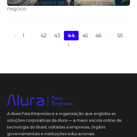
talentos. Veja tipos e estratégias para o seu
negócio
1
...
42
43
44
45
46
...
55
A Alura Para Empresas é a organização que engloba as
soluções corporativas da Alura — a maior escola online de
tecnologia do Brasil, voltadas a empresas, órgãos
governamentais e instituições educacionais.