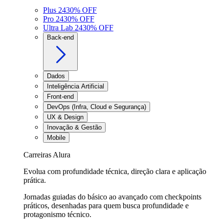
Plus 24
30
% OFF
Pro 24
30
% OFF
Ultra Lab 24
30
% OFF
Back-end
Dados
Inteligência Artificial
Front-end
DevOps (Infra, Cloud e Segurança)
UX & Design
Inovação & Gestão
Mobile
Carreiras Alura
Evolua com profundidade técnica, direção clara e aplicação
prática.
Jornadas guiadas do básico ao avançado com checkpoints
práticos, desenhadas para quem busca profundidade e
protagonismo técnico.