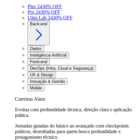
Plus 24
30
% OFF
Pro 24
30
% OFF
Ultra Lab 24
30
% OFF
Back-end
Dados
Inteligência Artificial
Front-end
DevOps (Infra, Cloud e Segurança)
UX & Design
Inovação & Gestão
Mobile
Carreiras Alura
Evolua com profundidade técnica, direção clara e aplicação
prática.
Jornadas guiadas do básico ao avançado com checkpoints
práticos, desenhadas para quem busca profundidade e
protagonismo técnico.