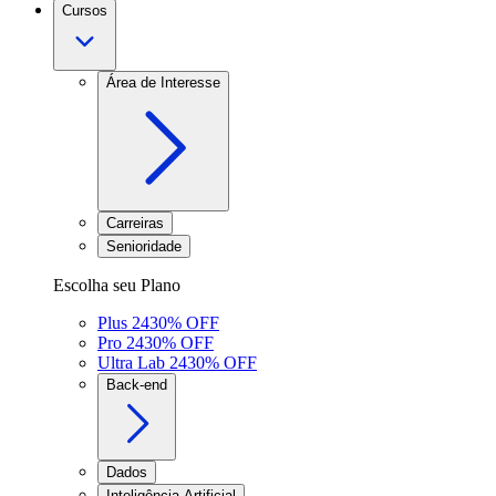
Cursos
Área de Interesse
Carreiras
Senioridade
Escolha seu Plano
Plus 24
30
% OFF
Pro 24
30
% OFF
Ultra Lab 24
30
% OFF
Back-end
Dados
Inteligência Artificial