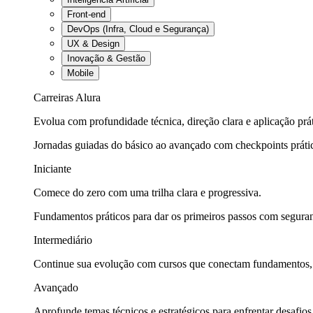
Front-end
DevOps (Infra, Cloud e Segurança)
UX & Design
Inovação & Gestão
Mobile
Carreiras Alura
Evolua com profundidade técnica, direção clara e aplicação prát
Jornadas guiadas do básico ao avançado com checkpoints práti
Iniciante
Comece do zero com uma trilha clara e progressiva.
Fundamentos práticos para dar os primeiros passos com seguran
Intermediário
Continue sua evolução com cursos que conectam fundamentos, fe
Avançado
Aprofunde temas técnicos e estratégicos para enfrentar desafios