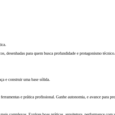
ica.
cos, desenhadas para quem busca profundidade e protagonismo técnico
ça e construir uma base sólida.
rramentas e prática profissional. Ganhe autonomia, e avance para pro
 mais complexos. Explore boas práticas, arquitetura, performance com v